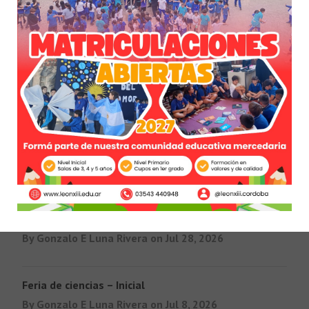
Noticias por Categorías
Administrativas
COMUNIDAD
Deportivas
Pastoral
Primario
Secundario
Últimas Novedades
Matriculación abiertas 2027.
By Gonzalo E Luna Rivera on Jul 28, 2026
Feria de ciencias – Inicial
By Gonzalo E Luna Rivera on Jul 8, 2026