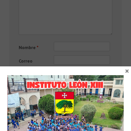
Nombre
*
Correo
×
electrónico
*
Web
Guardar mi nombre, correo electrónico y
sitio web en este navegador para la
próxima vez que haga un comentario.