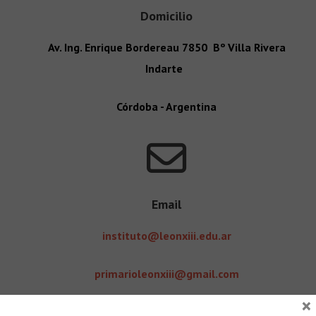
Domicilio
Av. Ing. Enrique Bordereau 7850 Bº Villa Rivera
Indarte
Córdoba - Argentina
Email
instituto@leonxiii.edu.ar
primarioleonxiii@gmail.com
×